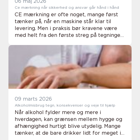
06 maj 2026
Ce mærkning når sikkerhed og ansvar går hånd i hånd
CE mærkning er ofte noget, mange først
tænker på, når en maskine står klar til
levering. Men i praksis bør kravene være
med helt fra den første streg på tegningen.
Når vi taler om CE mærkning af maskiner
og anlæg, handler det ikke kun om et lille
ski...
09 marts 2026
Alkoholmisbrug tegn, konsekvenser og veje til hjælp
Når alkohol fylder mere og mere i
hverdagen, kan grænsen mellem hygge og
afhængighed hurtigt blive utydelig. Mange
tænker, at de bare drikker lidt for meget i
perioder, men har svært ved at se, hvornår