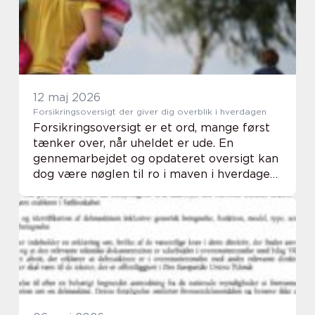
12 maj 2026
Forsikringsoversigt der giver dig overblik i hverdagen
Forsikringsoversigt er et ord, mange først
tænker over, når uheldet er ude. En
gennemarbejdet og opdateret oversigt kan
dog være nøglen til ro i maven i hverdagen,
fordi du ved, hvad du betaler for, og
hvordan du er dækket. Hos Codan arbejder
man mål...