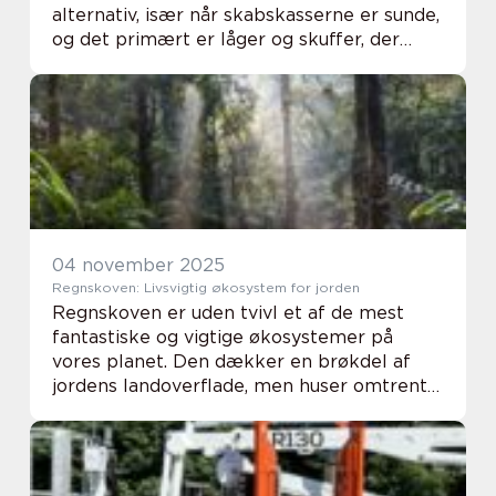
alternativ, især når skabskasserne er sunde,
og det primært er låger og skuffer, der
trænger. I Holstebro er der dygtige
specialister, ...
04 november 2025
Regnskoven: Livsvigtig økosystem for jorden
Regnskoven er uden tvivl et af de mest
fantastiske og vigtige økosystemer på
vores planet. Den dækker en brøkdel af
jordens landoverflade, men huser omtrent
halvdelen af verdens plant- og dyrearter.
Regnskovens komplekse og ...