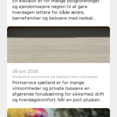
En elevator er for mange boligforeninger
og ejendomsejere nøglen til at gøre
hverdagen lettere for både ældre,
børnefamilier og beboere med nedsat
mobilitet. Når der arbejdes med indbygning
af nye løsning...
08 juni 2026
Kompetent portservice på Sjælland letter hverdagen
Portservice sjælland er for mange
virksomheder og private husejere en
afgørende forudsætning for sikkerhed, drift
og hverdagskomfort. Når en port pludselig
sætter sig fast, larmer eller ikke låser
korrekt, kan det...