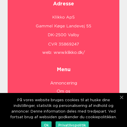
Adresse
web:
www.klikko.dk/
Menu
Annoncering
Om os
Cookies
På vores website bruges cookies til at huske dine
indstillinger, statistik og personalisering af indhold og
Kontakt os
annoncer. Denne information deles med tredjepart. Ved
Sitemap
fortsat brug af websiden godkender du cookiepolitikken.
Ok
Privatlivspolitik