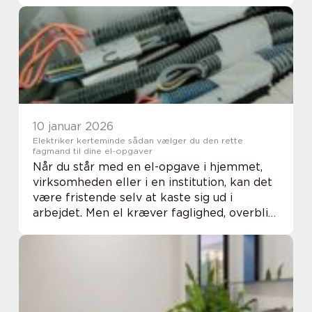
det er blevet et egentligt problem.
Samtidig er ...
10 januar 2026
Elektriker kerteminde sådan vælger du den rette
fagmand til dine el-opgaver
Når du står med en el-opgave i hjemmet,
virksomheden eller i en institution, kan det
være fristende selv at kaste sig ud i
arbejdet. Men el kræver faglighed, overblik
og kendskab til regler. En autoriseret
elektriker sørger for, at installationerne e...