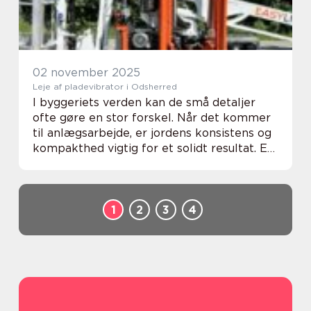
02 november 2025
Leje af pladevibrator i Odsherred
I byggeriets verden kan de små detaljer
ofte gøre en stor forskel. Når det kommer
til anlægsarbejde, er jordens konsistens og
kompakthed vigtig for et solidt resultat. En
pladevibrator er et uundværligt
værkt&osla...
1
2
3
4