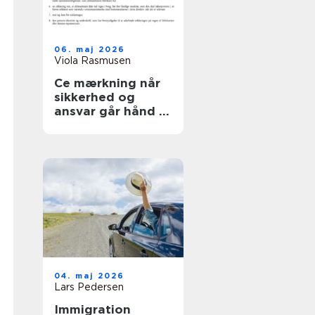
06. maj 2026
Viola Rasmusen
Ce mærkning når
sikkerhed og
ansvar går hånd i
hånd
04. maj 2026
Lars Pedersen
Immigration