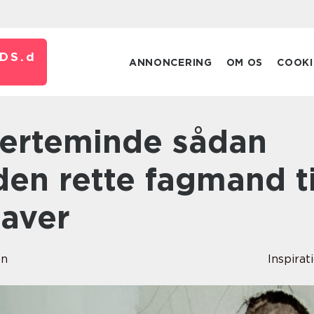
DS.
d
ANNONCERING
OM OS
COOKI
en rette fagmand ti
gaver
en
Inspirat