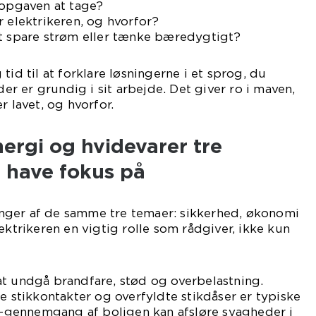
 opgaven at tage?
r elektrikeren, og hvorfor?
at spare strøm eller tænke bæredygtigt?
tid til at forklare løsningerne i et sprog, du
 der er grundig i sit arbejde. Det giver ro i maven,
r lavet, og hvorfor.
nergi og hvidevarer tre
 have fokus på
nger af de samme tre temaer: sikkerhed, økonomi
ektrikeren en vigtig rolle som rådgiver, ikke kun
at undgå brandfare, stød og overbelastning.
te stikkontakter og overfyldte stikdåser er typiske
el-gennemgang af boligen kan afsløre svagheder i