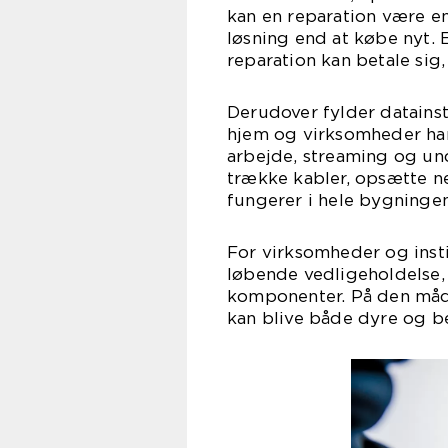
kan en reparation være 
løsning end at købe nyt.
reparation kan betale sig
Derudover fylder datains
hjem og virksomheder har
arbejde, streaming og un
trække kabler, opsætte n
fungerer i hele bygningen
For virksomheder og instit
løbende vedligeholdelse, k
komponenter. På den måd
kan blive både dyre og b