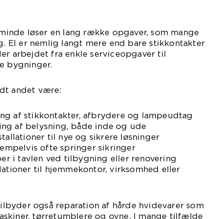
rteminde løser en lang række opgaver, som mange
ig. El er nemlig langt mere end bare stikkontakter
er arbejdet fra enkle serviceopgaver til
le bygninger.
dt andet være:
ng af stikkontakter, afbrydere og lampeudtag
ng af belysning, både inde og ude
tallationer til nye og sikrere løsninger
sempelvis ofte springer sikringer
per i tavlen ved tilbygning eller renovering
lationer til hjemmekontor, virksomhed eller
 tilbyder også reparation af hårde hvidevarer som
skiner, tørretumblere og ovne. I mange tilfælde