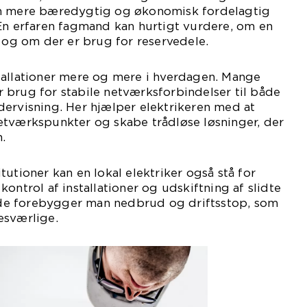
en mere bæredygtig og økonomisk fordelagtig
 En erfaren fagmand kan hurtigt vurdere, om en
, og om der er brug for reservedele.
tallationer mere og mere i hverdagen. Mange
 brug for stabile netværksforbindelser til både
dervisning. Her hjælper elektrikeren med at
etværkspunkter og skabe trådløse løsninger, der
.
utioner kan en lokal elektriker også stå for
ontrol af installationer og udskiftning af slidte
e forebygger man nedbrud og driftsstop, som
esværlige.