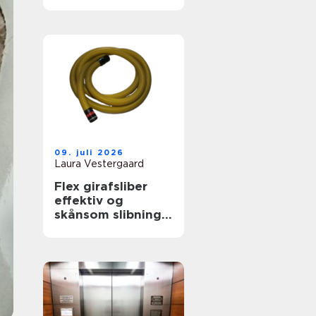
skab Ægte
biografstemning
09. juli 2026
Laura Vestergaard
Flex girafsliber
effektiv og
skånsom slibning
af vægge og
lofter