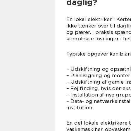
daglig?
En lokal elektriker i Ke
ikke tænker over til dagl
og pærer. I praksis spænd
komplekse løsninger i he
Typiske opgaver kan blan
– Udskiftning og opsætni
– Planlægning og monteri
– Udskiftning af gamle ins
– Fejlfinding, hvis der ek
– Installation af nye grup
– Data- og netværksinstal
institution
En del lokale elektrikere
vaskemaskiner, opvaskema