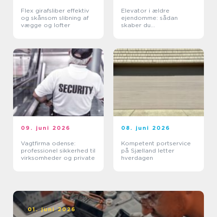
Flex girafsliber effektiv
Elevator i ældre
og skånsom slibning af
ejendomme: sådan
vægge og lofter
skaber du
tilgængelighed uden at
ødelægge arkitekturen
09. juni 2026
08. juni 2026
Vagtfirma odense:
Kompetent portservice
professionel sikkerhed til
på Sjælland letter
virksomheder og private
hverdagen
01. juni 2026