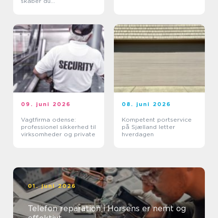
skaber du
tilgængelighed uden at
ødelægge arkitekturen
09. juni 2026
08. juni 2026
Vagtfirma odense:
Kompetent portservice
professionel sikkerhed til
på Sjælland letter
virksomheder og private
hverdagen
01. juni 2026
Telefon reparation i Horsens er nemt og