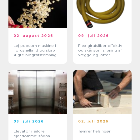
02. august 2026
09. juli 2026
Lej popcorn maskine i
Flex girafsliber effektiv
nordsjælland og skab
og skånsom slibning af
Ægte biografstemning
vægge og lofter
03. juli 2026
02. juli 2026
Elevator i ældre
Tømrer helsingør
ejendomme: sådan