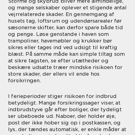
Storme og skybrud bliver mere almindelige,
og mange selskaber oplever et stigende antal
vejrrelaterede skader. En gennemgang af
husets tag, loftsrum og udendørsarealer før
sæsonerne skifter, kan derfor spare både tid
og penge. Løse genstande i haven som
trampoliner, havemøbler og krukker bør
sikres eller tages ind ved udsigt til kraftig
blæst. På samme måde kan simple tiltag som
at sikre tagsten, se efter utætheder og
beskære udsatte træer mindske risikoen for
store skader, der ellers vil ende hos
forsikringen.
I ferieperioder stiger risikoen for indbrud
betydeligt. Mange forsikringssager viser, at
indbrudstyve går efter boliger, der tydeligt
ser ubeboede ud. Naboer, der holder øje,
post der ikke hober sig op i postkassen, og
lys, der tændes automatisk, er enkle måder at