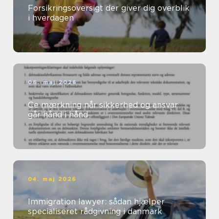
Forsikringsoversigt der giver dig overblik
i hverdagen
06. maj 2026
Ce mærkning når sikkerhed og ansvar
går hånd i hånd
04. maj 2026
Immigration lawyer: sådan hjælper
specialiseret rådgivning i danmark