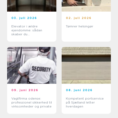
03. juli 2026
02. juli 2026
Elevator i ældre
Tømrer helsingør
ejendomme: sådan
skaber du
tilgængelighed uden at
ødelægge arkitekturen
09. juni 2026
08. juni 2026
Vagtfirma odense:
Kompetent portservice
professionel sikkerhed til
på Sjælland letter
virksomheder og private
hverdagen