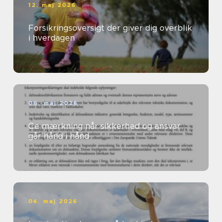
12. maj 2026
Forsikringsoversigt der giver dig overblik
i hverdagen
06. maj 2026
Ce mærkning når sikkerhed og ansvar
går hånd i hånd
04. maj 2026