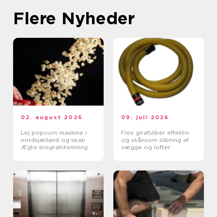
Flere Nyheder
02. august 2026
09. juli 2026
Lej popcorn maskine i
Flex girafsliber effektiv
nordsjælland og skab
og skånsom slibning af
Ægte biografstemning
vægge og lofter