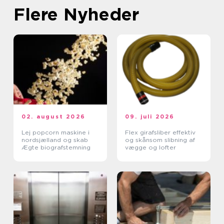
Flere Nyheder
02. august 2026
09. juli 2026
Lej popcorn maskine i
Flex girafsliber effektiv
nordsjælland og skab
og skånsom slibning af
Ægte biografstemning
vægge og lofter