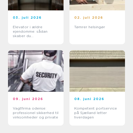
03. juli 2026
02. juli 2026
Elevator i ældre
Tømrer helsingør
ejendomme: sådan
skaber du
tilgængelighed uden at
ødelægge arkitekturen
09. juni 2026
08. juni 2026
Vagtfirma odense:
Kompetent portservice
professionel sikkerhed til
på Sjælland letter
virksomheder og private
hverdagen