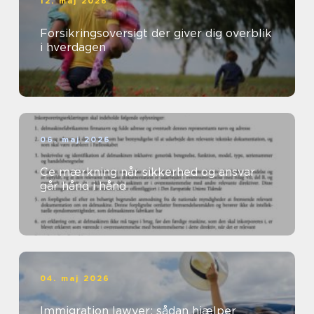
12. maj 2026
Forsikringsoversigt der giver dig overblik
i hverdagen
06. maj 2026
Ce mærkning når sikkerhed og ansvar
går hånd i hånd
04. maj 2026
Immigration lawyer: sådan hjælper