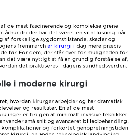
en af de mest fascinerende og komplekse grene
 århundreder har det været en vital løsning, når
g af forskellige sygdomstilstande, skader og
logiens fremmarch
er kirurgi i
dag mere præcis
e før. For dem, der står over for muligheden for
n det være nyttigt at få en grundig forståelse af,
vordan det praktiseres i dagens sundhedsverden.
lle i moderne kirurgi
ret, hvordan kirurger arbejder og har dramatisk
levelser og resultater. En af de mest
linger er brugen af minimalt invasive teknikker.
 anvender små snit og avanceret billedbehandling,
or komplikationer og forkortet genopretningstiden
teret kirurgi, en anden teknologisk landvinding,