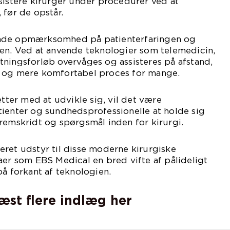
sistere kirurger under procedurer ved at
 før de opstår.
nde opmærksomhed på patienterfaringen og
nen. Ved at anvende teknologier som telemedicin,
ningsforløb overvåges og assisteres på afstand,
e og mere komfortabel proces for mange.
ætter med at udvikle sig, vil det være
tienter og sundhedsprofessionelle at holde sig
remskridt og spørgsmål inden for kirurgi.
ret udstyr til disse moderne kirurgiske
aer som EBS Medical en bred vifte af pålideligt
på forkant af teknologien.
læst flere indlæg her