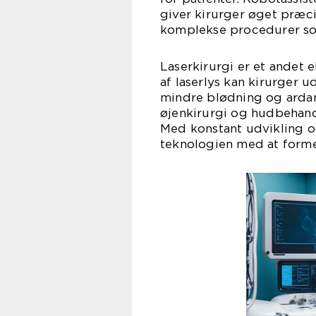
giver kirurger øget præcis
komplekse procedurer som
Laserkirurgi er et andet 
af laserlys kan kirurger u
mindre blødning og ardann
øjenkirurgi og hudbehandl
Med konstant udvikling o
teknologien med at forme