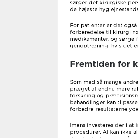
sørger det kirurgiske pe
de højeste hygiejnestanda
For patienter er det også
forberedelse til kirurgi n
medikamenter, og sørge fo
genoptræning, hvis det e
Fremtiden for k
Som med så mange andre f
præget af endnu mere ra
forskning og præcisionsm
behandlinger kan tilpasses
forbedre resultaterne yde
Imens investeres der i at 
procedurer. AI kan ikke a