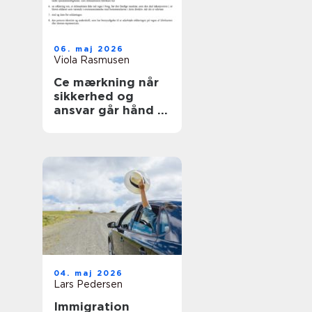
06. maj 2026
Viola Rasmusen
Ce mærkning når
sikkerhed og
ansvar går hånd i
hånd
04. maj 2026
Lars Pedersen
Immigration