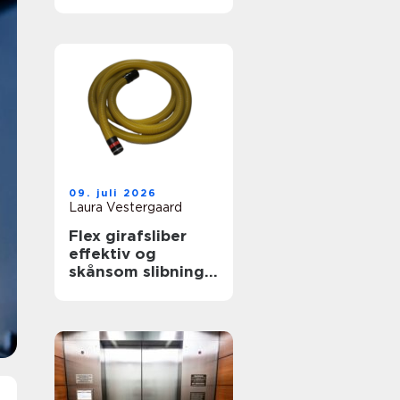
skab Ægte
biografstemning
09. juli 2026
Laura Vestergaard
Flex girafsliber
effektiv og
skånsom slibning
af vægge og
lofter