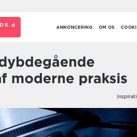
DS.
d
ANNONCERING
OM OS
COOKI
af moderne praksis
Inspirat