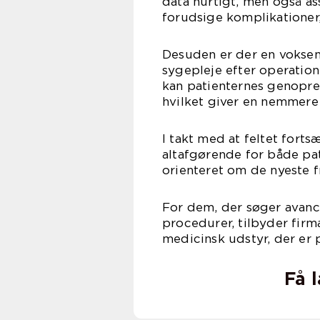
data hurtigt, men også as
forudsige komplikationer,
Desuden er der en vokse
sygepleje efter operatio
kan patienternes genopret
hvilket giver en nemmer
I takt med at feltet forts
altafgørende for både pa
orienteret om de nyeste f
For dem, der søger avance
procedurer, tilbyder firm
medicinsk udstyr, der er 
Få 