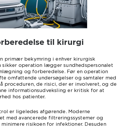
rberedelse til kirurgi
en primær bekymring i enhver kirurgisk
en sikker operation lægger sundhedspersonalet
nlægning og forberedelse. Før en operation
fte omfattende undersøgelser og samtaler med
tå proceduren, de risici, der er involveret, og de
ne informationsudveksling er kritisk for at
rhed hos patienter.
ntrol er ligeledes afgørende. Moderne
ret med avancerede filtreringssystemer og
t minimere risikoen for infektioner. Desuden