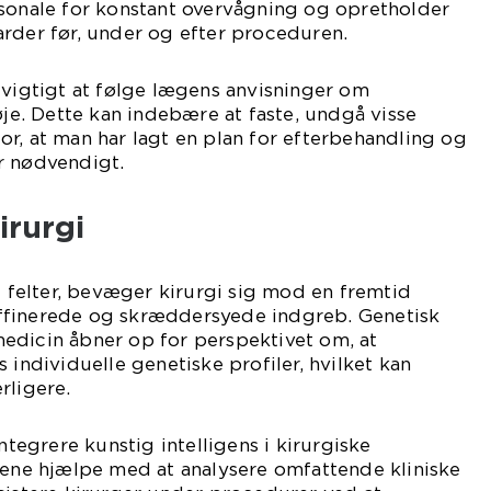
rsonale for konstant overvågning og opretholder
rder før, under og efter proceduren.
 vigtigt at følge lægens anvisninger om
øje. Dette kan indebære at faste, undgå visse
r, at man har lagt en plan for efterbehandling og
r nødvendigt.
irurgi
elter, bevæger kirurgi sig mod en fremtid
ffinerede og skræddersyede indgreb. Genetisk
edicin åbner op for perspektivet om, at
 individuelle genetiske profiler, hvilket kan
rligere.
integrere kunstig intelligens i kirurgiske
lene hjælpe med at analysere omfattende kliniske