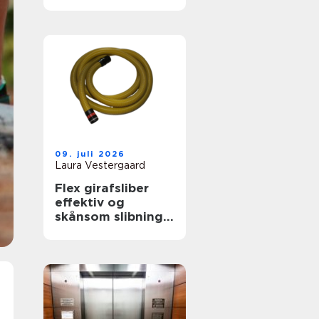
skab Ægte
biografstemning
09. juli 2026
Laura Vestergaard
Flex girafsliber
effektiv og
skånsom slibning
af vægge og
lofter