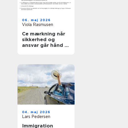
06. maj 2026
Viola Rasmusen
Ce mærkning når
sikkerhed og
ansvar går hånd i
hånd
04. maj 2026
Lars Pedersen
Immigration