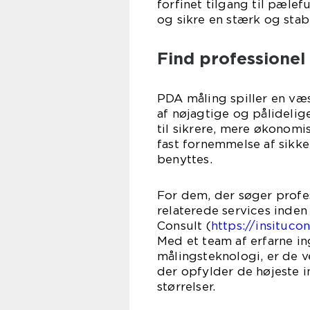
forfinet tilgang til pælef
og sikre en stærk og stab
Find professionel
PDA måling spiller en væ
af nøjagtige og pålidelig
til sikrere, mere økonom
fast fornemmelse af sikker
benyttes.
For dem, der søger profe
relaterede services inden
Consult (
https://insituco
Med et team af erfarne in
målingsteknologi, er de v
der opfylder de højeste i
stør