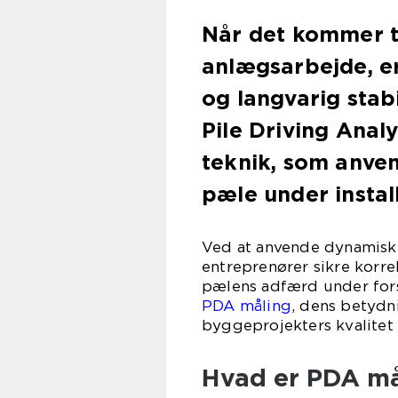
Når det kommer t
anlægsarbejde, er 
og langvarig stab
Pile Driving Anal
teknik, som anven
pæle under instal
Ved at anvende dynamiske
entreprenører sikre korre
pælens adfærd under forsk
PDA måling
, dens betydn
byggeprojekters kvalitet
Hvad er PDA må