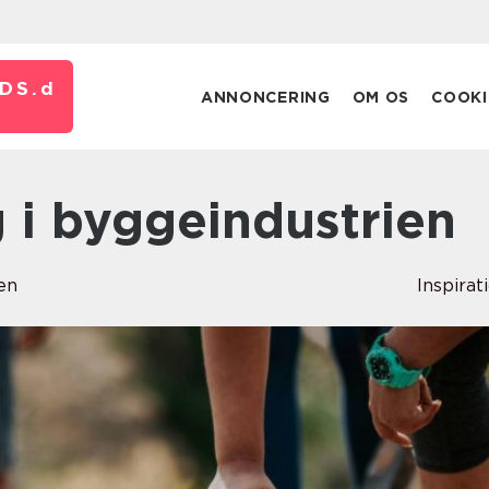
DS.
d
ANNONCERING
OM OS
COOKI
g i byggeindustrien
en
Inspirat