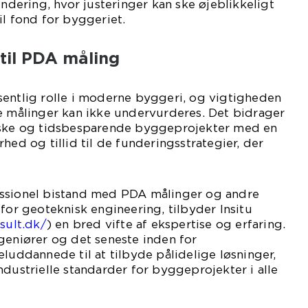
undering, hvor justeringer kan ske øjeblikkeligt
il fond for byggeriet.
 til PDA måling
sentlig rolle i moderne byggeri, og vigtigheden
e målinger kan ikke undervurderes. Det bidrager
iske og tidsbesparende byggeprojekter med en
hed og tillid til de funderingsstrategier, der
ssionel bistand med PDA målinger og andre
 for geoteknisk engineering, tilbyder Insitu
nsult.dk/
) en bred vifte af ekspertise og erfaring.
geniører og det seneste inden for
eluddannede til at tilbyde pålidelige løsninger,
ndustrielle standarder for byggeprojekter i alle
relser.