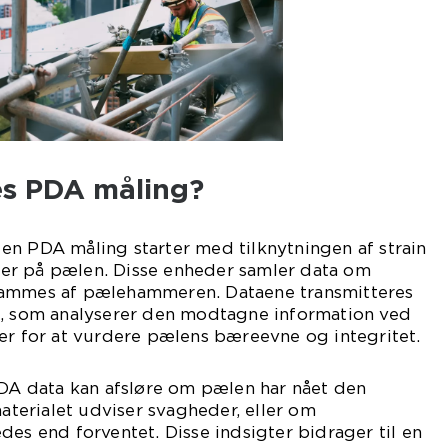
s PDA måling?
en PDA måling starter med tilknytningen af strain
er på pælen. Disse enheder samler data om
rammes af pælehammeren. Dataene transmitteres
d, som analyserer den modtagne information ved
er for at vurdere pælens bæreevne og integritet.
PDA data kan afsløre om pælen har nået den
erialet udviser svagheder, eller om
des end forventet. Disse indsigter bidrager til en