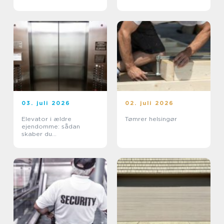
03. juli 2026
02. juli 2026
Elevator i ældre
Tømrer helsingør
ejendomme: sådan
skaber du
tilgængelighed uden at
ødelægge arkitekturen