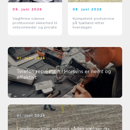
09. juni 2026
08. juni 2026
Vagtfirma odense:
Kompetent portservice
professionel sikkerhed til
på Sjælland letter
virksomheder og private
hverdagen
01. juni 2026
Telefon reparation i Horsens er nemt og
effektivt
01. juni 2026
Landinspektør aalborg sådan vælger du