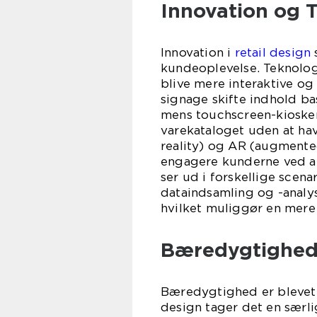
Innovation og T
Innovation i
retail design
kundeoplevelse. Teknolog
blive mere interaktive og
signage skifte indhold ba
mens touchscreen-kiosker
varekataloget uden at have
reality) og AR (augmented
engagere kunderne ved at
ser ud i forskellige scena
dataindsamling og -analy
hvilket muliggør en mere
Bæredygtighed 
Bæredygtighed er blevet e
design tager det en særl