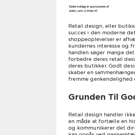
Retail design, eller buti
succes i den moderne deta
shoppeoplevelser er afhæ
kundernes interesse og f
handlen søger mange deta
forbedre deres retail des
deres butikker. Godt des
skaber en sammenhængend
fremme genkendelighed og
Grunden Til God
Retail design handler ikk
en måde at fortælle en hi
og kommunikerer det dire
kan opnås ved gennemtænkt