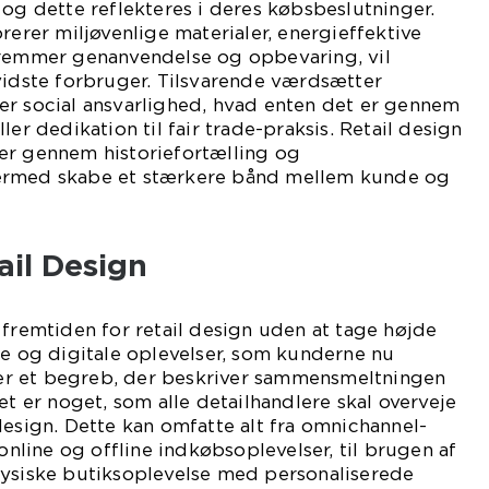
 og dette reflekteres i deres købsbeslutninger.
rerer miljøvenlige materialer, energieffektive
fremmer genanvendelse og opbevaring, vil
vidste forbruger. Tilsvarende værdsætter
er social ansvarlighed, hvad enten det er gennem
ler dedikation til fair trade-praksis. Retail design
er gennem historiefortælling og
ermed skabe et stærkere bånd mellem kunde og
ail Design
 fremtiden for retail design uden at tage højde
ke og digitale oplevelser, som kunderne nu
l er et begreb, der beskriver sammensmeltningen
et er noget, som alle detailhandlere skal overveje
design. Dette kan omfatte alt fra omnichannel-
 online og offline indkøbsoplevelser, til brugen af
fysiske butiksoplevelse med personaliserede