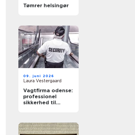
Tømrer helsingør
09. juni 2026
Laura Vestergaard
Vagtfirma odense:
professionel
sikkerhed til
virksomheder og
private