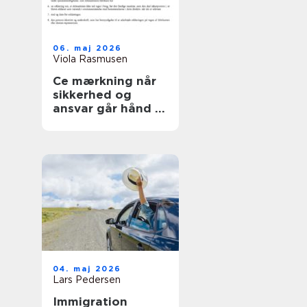
06. maj 2026
Viola Rasmusen
Ce mærkning når
sikkerhed og
ansvar går hånd i
hånd
04. maj 2026
Lars Pedersen
Immigration