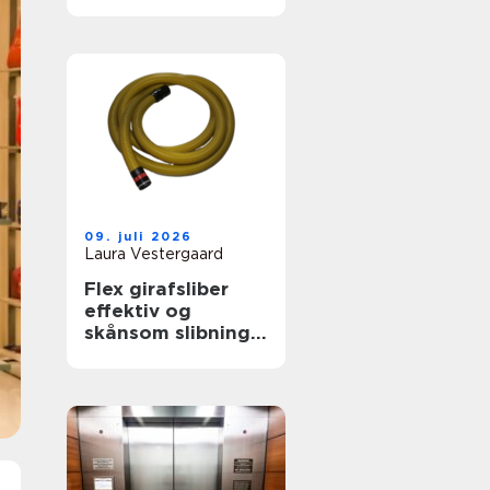
skab Ægte
biografstemning
09. juli 2026
Laura Vestergaard
Flex girafsliber
effektiv og
skånsom slibning
af vægge og
lofter