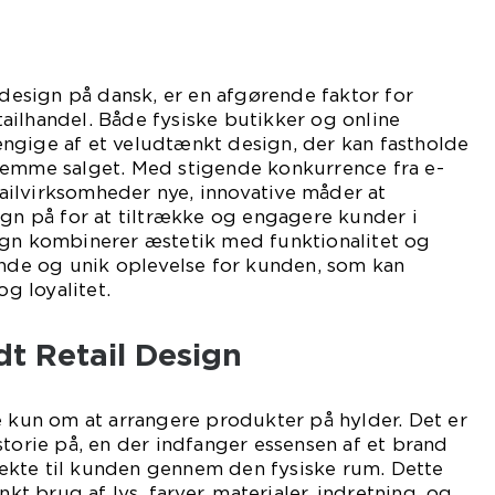
ksdesign på dansk, er en afgørende faktor for
ilhandel. Både fysiske butikker og online
ngige af et veludtænkt design, der kan fastholde
remme salget. Med stigende konkurrence fra e-
ilvirksomheder nye, innovative måder at
ign på for at tiltrække og engagere kunder i
ign kombinerer æstetik med funktionalitet og
e og unik oplevelse for kunden, som kan
 loyalitet.
t Retail Design
e kun om at arrangere produkter på hylder. Det er
storie på, en der indfanger essensen af et brand
kte til kunden gennem den fysiske rum. Dette
 brug af lys, farver, materialer, indretning, og