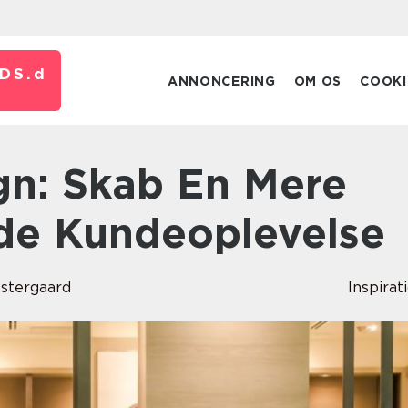
DS.
d
ANNONCERING
OM OS
COOKI
de Kundeoplevelse
estergaard
Inspirat