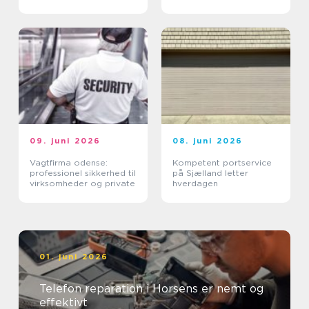
tilgængelighed uden at
ødelægge arkitekturen
09. juni 2026
08. juni 2026
Vagtfirma odense:
Kompetent portservice
professionel sikkerhed til
på Sjælland letter
virksomheder og private
hverdagen
01. juni 2026
Telefon reparation i Horsens er nemt og
effektivt