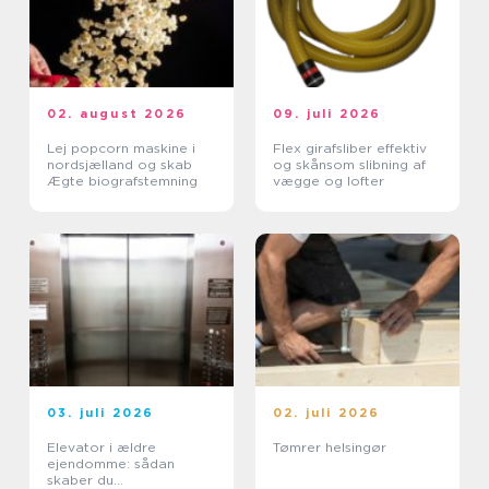
02. august 2026
09. juli 2026
Lej popcorn maskine i
Flex girafsliber effektiv
nordsjælland og skab
og skånsom slibning af
Ægte biografstemning
vægge og lofter
03. juli 2026
02. juli 2026
Elevator i ældre
Tømrer helsingør
ejendomme: sådan
skaber du